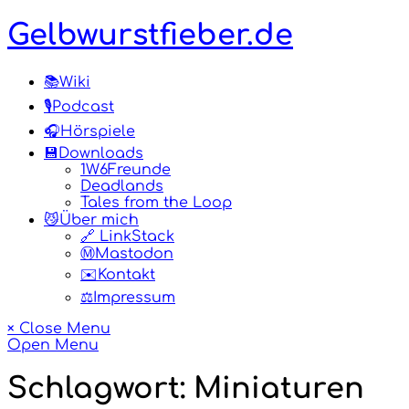
Skip
Gelbwurstfieber.de
to
content
📚Wiki
🎙️Podcast
🎧Hörspiele
💾Downloads
1W6Freunde
Deadlands
Tales from the Loop
😼Über mich
🔗 LinkStack
Ⓜ️Mastodon
✉️Kontakt
⚖️Impressum
× Close Menu
Open Menu
Schlagwort:
Miniaturen