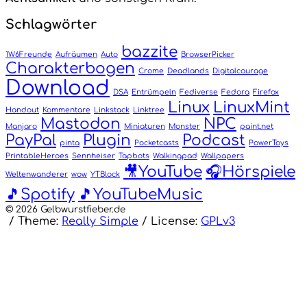
Schlagwörter
bazzite
1W6Freunde
Aufräumen
Auto
BrowserPicker
Charakterbogen
Crome
Deadlands
Digitalcourage
Download
DSA
Entrümpeln
Fediverse
Fedora
Firefox
Linux
LinuxMint
Handout
Kommentare
Linkstack
Linktree
Mastodon
NPC
Manjaro
Miniaturen
Monster
paint.net
PayPal
Plugin
Podcast
pinta
Pocketcasts
PowerToys
PrintableHeroes
Sennheiser
Tapbots
Walkingpad
Wallpapers
🎥YouTube
🎧Hörspiele
Weltenwanderer
wow
YTBlock
🎵Spotify
🎵YouTubeMusic
© 2026 Gelbwurstfieber.de
/
Theme:
Really Simple
/
License:
GPLv3