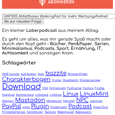
Ein kleiner
Laberpodcast
aus meinem Alltag.
Es geht um alles, was mir gerade Spaß macht oder
durch den Kopf geht –
Bücher
,
Pen&Paper
,
Serien
,
Minimalismus
,
Podcasts
,
Sport
,
Ernährung
,
IT
,
Achtsamkeit
und sonstigen Kram.
Schlagwörter
bazzite
1W6Freunde
Aufräumen
Auto
BrowserPicker
Charakterbogen
Crome
Deadlands
Digitalcourage
Download
DSA
Entrümpeln
Fediverse
Fedora
Firefox
Linux
LinuxMint
Handout
Kommentare
Linkstack
Linktree
Mastodon
NPC
Manjaro
Miniaturen
Monster
paint.net
PayPal
Plugin
Podcast
pinta
Pocketcasts
PowerToys
PrintableHeroes
Sennheiser
Tapbots
Walkingpad
Wallpapers