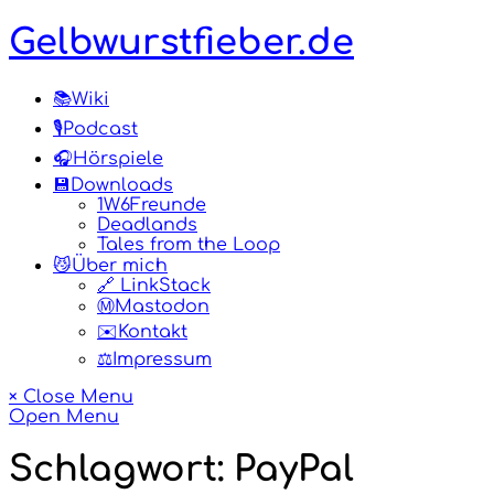
Skip
Gelbwurstfieber.de
to
content
📚Wiki
🎙️Podcast
🎧Hörspiele
💾Downloads
1W6Freunde
Deadlands
Tales from the Loop
😼Über mich
🔗 LinkStack
Ⓜ️Mastodon
✉️Kontakt
⚖️Impressum
× Close Menu
Open Menu
Schlagwort:
PayPal