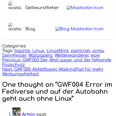
Gelbwurstfieber
Blog
Categories:
Tags:
bazzite
,
Linux
,
LinuxMint
,
paint.net
,
pinta
,
Sennheiser
,
Wallpapers
,
Weltenwanderer
,
wow
Beitragsnavigation
Previous:
GWF003 Der Ähm sager und der fehlende
Popschutz
Next:
GWF005 Abfettbares WalkingPad für mehr
Werbungsfreiheit
One thought on “GWF004 Error im
Fediverse und auf der Autobahn
geht auch ohne Linux”
Armin
sagt: