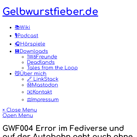
Skip
Gelbwurstfieber.de
to
content
📚Wiki
🎙️Podcast
🎧Hörspiele
💾Downloads
1W6Freunde
Deadlands
Tales from the Loop
😼Über mich
🔗 LinkStack
Ⓜ️Mastodon
✉️Kontakt
⚖️Impressum
× Close Menu
Open Menu
GWF004 Error im Fediverse und
auf der Autobahn geht auch ohne