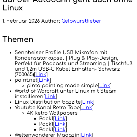
Linux
1. Februar 2026
Author:
Gelbwurstfieber
Themen
Sennheiser Profile USB Mikrofon mit
Kondensatorkapsel | Plug & Play-Design,
Perfekt für Podcasts und Streaming | Tischfuß
und 1,2m USB-C Kabel Enhalten- Schwarz
(700065)[
Link
]
paint.net[
Link
]
pinta painting made simple[
Link
]
World of Warcraft unter Linux mit Steam
installieren[
Link
]
Linux Distribution bazzite[
Link
]
Youtube Kanal Retro Tape[
Link
]
4K Retro Wallpapers
Pack1[
Link
]
Pack1[
Link
]
Pack1[
Link
]
Weltenwanderer Magazin[
Link
]