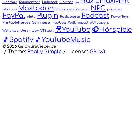
Linux
LinuxMint
Handout
Kommentare
Linkstack
Linktree
Mastodon
NPC
Manjaro
Miniaturen
Monster
paint.net
PayPal
Plugin
Podcast
pinta
Pocketcasts
PowerToys
PrintableHeroes
Sennheiser
Tapbots
Walkingpad
Wallpapers
🎥YouTube
🎧Hörspiele
Weltenwanderer
wow
YTBlock
🎵Spotify
🎵YouTubeMusic
© 2026 Gelbwurstfieber.de
/
Theme:
Really Simple
/
License:
GPLv3