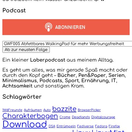
Podcast
Ein kleiner
Laberpodcast
aus meinem Alltag.
Es geht um alles, was mir gerade Spaß macht oder
durch den Kopf geht –
Bücher
,
Pen&Paper
,
Serien
,
Minimalismus
,
Podcasts
,
Sport
,
Ernährung
,
IT
,
Achtsamkeit
und sonstigen Kram.
Schlagwörter
bazzite
1W6Freunde
Aufräumen
Auto
BrowserPicker
Charakterbogen
Crome
Deadlands
Digitalcourage
Download
DSA
Entrümpeln
Fediverse
Fedora
Firefox